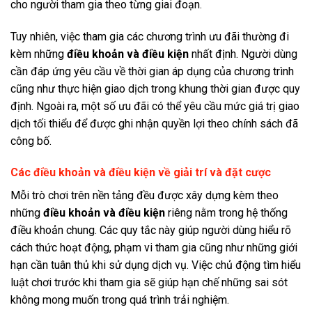
cho người tham gia theo từng giai đoạn.
Tuy nhiên, việc tham gia các chương trình ưu đãi thường đi
kèm những
điều khoản và điều kiện
nhất định. Người dùng
cần đáp ứng yêu cầu về thời gian áp dụng của chương trình
cũng như thực hiện giao dịch trong khung thời gian được quy
định. Ngoài ra, một số ưu đãi có thể yêu cầu mức giá trị giao
dịch tối thiểu để được ghi nhận quyền lợi theo chính sách đã
công bố.
Các điều khoản và điều kiện về giải trí và đặt cược
Mỗi trò chơi trên nền tảng đều được xây dựng kèm theo
những
điều khoản và điều kiện
riêng nằm trong hệ thống
điều khoản chung. Các quy tắc này giúp người dùng hiểu rõ
cách thức hoạt động, phạm vi tham gia cũng như những giới
hạn cần tuân thủ khi sử dụng dịch vụ. Việc chủ động tìm hiểu
luật chơi trước khi tham gia sẽ giúp hạn chế những sai sót
không mong muốn trong quá trình trải nghiệm.