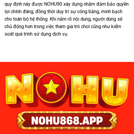
quy định này được NOHU90 xây dựng nhằm đảm bảo quyền
lợi chính đáng, đồng thời duy trì sự công bằng, minh bạch
cho toàn bộ hệ thống. Khi nắm rõ nội dung, người dùng sẽ
chủ động hơn trong việc tham gia trò chơi cũng như kiểm
soát quá trình sử dụng dịch vụ.