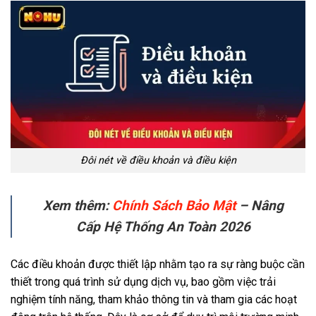
Đôi nét về điều khoản và điều kiện
Xem thêm:
Chính Sách Bảo Mật
– Nâng
Cấp Hệ Thống An Toàn 2026
Các điều khoản được thiết lập nhằm tạo ra sự ràng buộc cần
thiết trong quá trình sử dụng dịch vụ, bao gồm việc trải
nghiệm tính năng, tham khảo thông tin và tham gia các hoạt