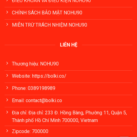
ĐIỀU KHOẢN VÀ ĐIỀU KIỆN NOHU90
CHÍNH SÁCH BẢO MẬT NOHU90
MIỄN TRỪ TRÁCH NHIỆM NOHU90
LIÊN HỆ
Thương hiệu: NOHU90
Website: https://bolki.co/
Phone: 0389198989
Email:
contact@bolki.co
Địa chỉ: Địa chỉ: 233 Đ. Hồng Bàng, Phường 11, Quận 5,
Thành phố Hồ Chí Minh 700000, Vietnam
Zipcode: 700000