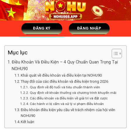
Skip
to
content
ĐĂNG KÝ
ĐĂNG NHẬP
Mục lục
Điều Khoản Và Điều Kiện – 4 Quy Chuẩn Quan Trọng Tại
NOHU90
Khái quát về điều khoản và điều kiện tại NOHU90
Thay đổi của các điều khoản và điều kiện trong 2026
Quy định về độ tuổi và tiêu chuẩn thành viên
Quy định về khoản thưởng và chương trình khuyến mãi
Các điều khoản và điều kiện về giải trí và đặt cược
Các hành vi bị cấm và xử lý vi phạm điều khoản
Điều khoản điều kiện yêu cầu về trách nhiệm của hội viên
NOHU90
Kết luận