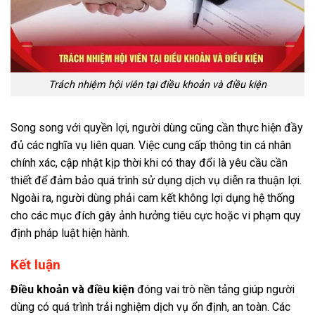
Trách nhiệm hội viên tại điều khoản và điều kiện
Song song với quyền lợi, người dùng cũng cần thực hiện đầy
đủ các nghĩa vụ liên quan. Việc cung cấp thông tin cá nhân
chính xác, cập nhật kịp thời khi có thay đổi là yêu cầu cần
thiết để đảm bảo quá trình sử dụng dịch vụ diễn ra thuận lợi.
Ngoài ra, người dùng phải cam kết không lợi dụng hệ thống
cho các mục đích gây ảnh hưởng tiêu cực hoặc vi phạm quy
định pháp luật hiện hành.
Kết luận
Điều khoản và điều kiện
đóng vai trò nền tảng giúp người
dùng có quá trình trải nghiệm dịch vụ ổn định, an toàn. Các