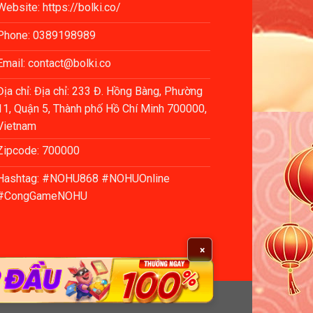
Website: https://bolki.co/
Phone: 0389198989
Email:
contact@bolki.co
Địa chỉ: Địa chỉ: 233 Đ. Hồng Bàng, Phường
ự hài lòng của người chơi. Việc tuân thủ
11, Quận 5, Thành phố Hồ Chí Minh 700000,
n thiết.
Vietnam
Zipcode: 700000
ợp lệ. Kiểm tra điều kiện doanh thu, thời
Hashtag: #NOHU868 #NOHUOnline
 trong
hướng dẫn
, người chơi xác nhận
#CongGameNOHU
×
ịch cá nhân. Nhập chính xác số tiền cần
hận giao dịch và chờ hệ thống xử lý, số