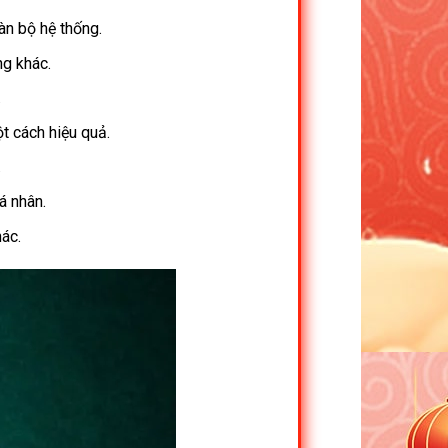
àn bộ hệ thống.
ng khác.
.
t cách hiệu quả.
.
á nhân.
ác.