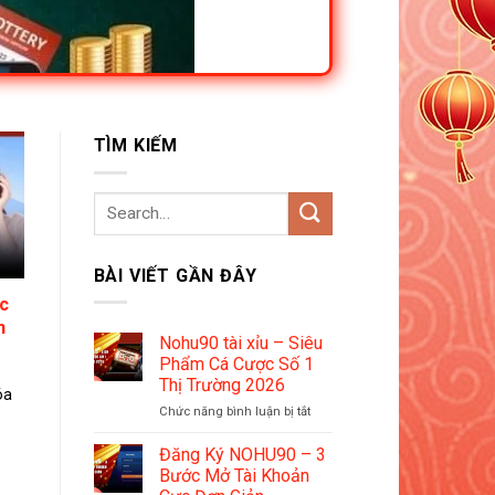
TÌM KIẾM
BÀI VIẾT GẦN ĐÂY
c
n
mới
Nohu90 tài xỉu – Siêu
Phẩm Cá Cược Số 1
óng. Chỉ cần làm đúng theo
hướng dẫn
,
Thị Trường 2026
óa
ưới đây là các bước chi tiết cần nắm rõ,
ở
Chức năng bình luận bị tắt
Nohu90
tài
Đăng Ký NOHU90 – 3
xỉu
Bước Mở Tài Khoản
–