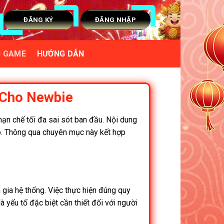
ĐĂNG KÝ
ĐĂNG NHẬP
G GAME
HƯỚNG DẪN
 Cho Newbie
ạn chế tối đa sai sót ban đầu. Nội dung
ó. Thông qua chuyên mục này kết hợp
 gia hệ thống. Việc thực hiện đúng quy
à yếu tố đặc biệt cần thiết đối với người