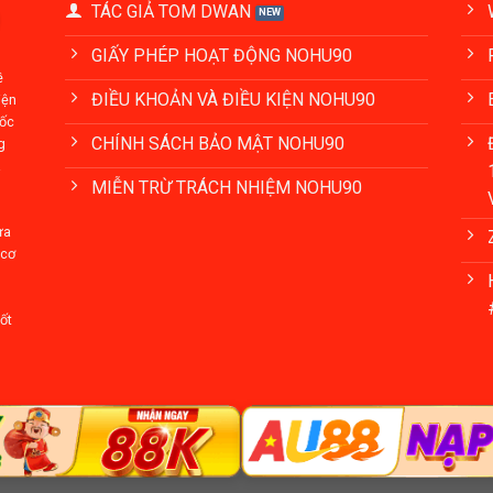
TÁC GIẢ TOM DWAN
Hướng dẫn quy trình tạo lập và đăng nhập nền tảng
GIẤY PHÉP HOẠT ĐỘNG NOHU90
ề
 dịch an toàn, nhanh chóng tại nohu90
ĐIỀU KHOẢN VÀ ĐIỀU KIỆN NOHU90
iện
tốc
CHÍNH SÁCH BẢO MẬT NOHU90
g
rực tiếp đến trải nghiệm tổng thể, quyết định mức độ an toàn và s
a
 dịch diễn ra mượt mà, chính xác và hạn chế tối đa sai sót không cầ
MIỄN TRỪ TRÁCH NHIỆM NOHU90
ựa
 cơ
nh đầy đủ để hệ thống cho phép truy cập chức năng nhận thưởng h
 chi tiết trong mục tài khoản cá nhân. Sau khi đáp ứng đủ yêu cầu
ốt
ả sẽ cập nhật tự động.
ọn phương thức thanh toán phù hợp với nhu cầu và khả năng giao d
 dẫn,
đảm bảo dữ liệu trùng khớp với tài khoản đã xác minh. Xác n
Copyright 2026 ©
Flatsome Theme
thanh toán thành công.