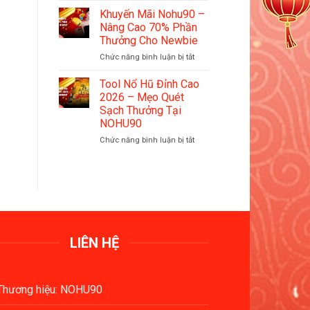
App
Toàn
Khuyến Mãi Nohu90 –
 gia trò chơi.
Nohu90
Chỉ
Nâng Cao 70% Phần
–
Trong
Thưởng Cho Newbie
Trải
1
ở
Chức năng bình luận bị tắt
Nghiệm
Phút
Khuyến
Cá
Mãi
Cược
Tool Nổ Hũ Đỉnh Cao
Nohu90
Tiện
2026 – Mẹo Quét
–
Lợi
Sạch Thưởng Tại
Nâng
Nhất
NOHU90
Cao
2026
70%
ở
Chức năng bình luận bị tắt
Phần
Tool
Thưởng
Nổ
Cho
Hũ
Newbie
Đỉnh
Cao
2026
–
Mẹo
LIÊN HỆ
Quét
Sạch
Thưởng
Tại
Thương hiệu: NOHU90
NOHU90