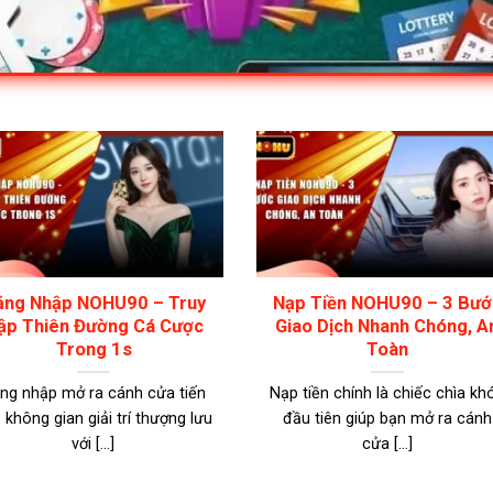
Vai trò quan trọng của chuyên mục hướng dẫn nohu90
ăng Nhập NOHU90 – Truy
Nạp Tiền NOHU90 – 3 Bướ
ập Thiên Đường Cá Cược
Giao Dịch Nhanh Chóng, A
ng nhập tài khoản nohu90 cho người 
Trong 1s
Toàn
 xây dựng đơn giản nhằm hỗ trợ người chơi mới thao tác nhanh ch
ng nhập mở ra cánh cửa tiến
Nạp tiền chính là chiếc chìa kh
nh thao tác trong thời gian ngắn mà không gặp trở ngại kỹ thuật. D
 không gian giải trí thượng lưu
đầu tiên giúp bạn mở ra cánh
n diễn ra thuận lợi, an toàn hơn.
với [...]
cửa [...]
ần đầu