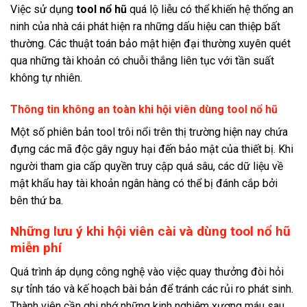
Việc sử dụng
tool nổ hũ
quá lộ liễu có thể khiến hệ thống an
ninh của nhà cái phát hiện ra những dấu hiệu can thiệp bất
thường. Các thuật toán bảo mật hiện đại thường xuyên quét
qua những tài khoản có chuỗi thắng liên tục với tần suất
không tự nhiên.
Thông tin không an toàn khi hội viên dùng tool nổ hũ
Một số phiên bản tool trôi nổi trên thị trường hiện nay chứa
đựng các mã độc gây nguy hại đến bảo mật của thiết bị. Khi
người tham gia cấp quyền truy cập quá sâu, các dữ liệu về
mật khẩu hay tài khoản ngân hàng có thể bị đánh cắp bởi
bên thứ ba.
Những lưu ý khi hội viên cài và dùng tool nổ hũ
miễn phí
Quá trình áp dụng công nghệ vào việc quay thưởng đòi hỏi
sự tỉnh táo và kế hoạch bài bản để tránh các rủi ro phát sinh.
Thành viên cần ghi nhớ những kinh nghiệm xương máu sau