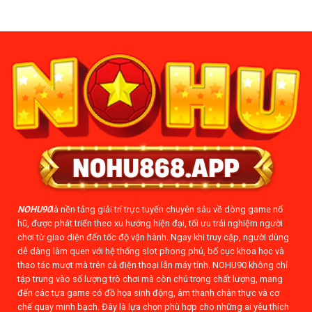
Đỉnh
Thưởng
Cao
Cho
2026
Newbie
–
Mẹo
Quét
Sạch
Thưởng
Tại
NOHU90
NOHU90
là nền tảng giải trí trực tuyến chuyên sâu về dòng game nổ
hũ, được phát triển theo xu hướng hiện đại, tối ưu trải nghiệm người
chơi từ giao diện đến tốc độ vận hành. Ngay khi truy cập, người dùng
dễ dàng làm quen với hệ thống slot phong phú, bố cục khoa học và
thao tác mượt mà trên cả điện thoại lẫn máy tính. NOHU90 không chỉ
tập trung vào số lượng trò chơi mà còn chú trọng chất lượng, mang
đến các tựa game có đồ họa sinh động, âm thanh chân thực và cơ
chế quay minh bạch. Đây là lựa chọn phù hợp cho những ai yêu thích