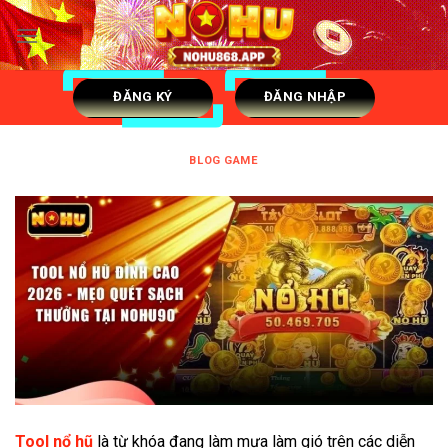
Skip
to
content
ĐĂNG KÝ
ĐĂNG NHẬP
BLOG GAME
Tool nổ hũ
là từ khóa đang làm mưa làm gió trên các diễn