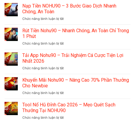
Thị
Nhập
Nạp Tiền NOHU90 – 3 Bước Giao Dịch Nhanh
Mở
Trường
NOHU90
Tài
Chóng, An Toàn
2026
–
Khoản
ở
Chức năng bình luận bị tắt
Truy
Cực
Nạp
Cập
Đơn
Tiền
Rút Tiền Nohu90 – Nhanh Chóng, An Toàn Chỉ Trong
Thiên
Giản
NOHU90
Đường
1 Phút
–
Cá
ở
Chức năng bình luận bị tắt
3
Cược
Rút
Bước
Trong
Tiền
Tải App Nohu90 – Trải Nghiệm Cá Cược Tiện Lợi
Giao
1s
Nohu90
Dịch
Nhất 2026
–
Nhanh
ở
Chức năng bình luận bị tắt
Nhanh
Chóng,
Tải
Chóng,
An
App
Khuyến Mãi Nohu90 – Nâng Cao 70% Phần Thưởng
An
Toàn
Nohu90
Toàn
Cho Newbie
–
Chỉ
ở
Chức năng bình luận bị tắt
Trải
Trong
Khuyến
Nghiệm
1
Mãi
Tool Nổ Hũ Đỉnh Cao 2026 – Mẹo Quét Sạch
Cá
Phút
Nohu90
Cược
Thưởng Tại NOHU90
–
Tiện
ở
Chức năng bình luận bị tắt
Nâng
Lợi
Tool
Cao
Nhất
Nổ
70%
2026
Hũ
Phần