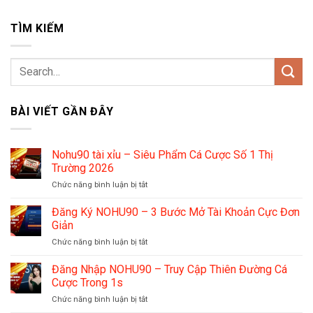
TÌM KIẾM
BÀI VIẾT GẦN ĐÂY
Nohu90 tài xỉu – Siêu Phẩm Cá Cược Số 1 Thị
Trường 2026
ở
Chức năng bình luận bị tắt
Nohu90
tài
Đăng Ký NOHU90 – 3 Bước Mở Tài Khoản Cực Đơn
xỉu
Giản
–
ở
Chức năng bình luận bị tắt
Siêu
Đăng
Phẩm
Ký
Đăng Nhập NOHU90 – Truy Cập Thiên Đường Cá
Cá
NOHU90
Cược
Cược Trong 1s
–
Số
ở
Chức năng bình luận bị tắt
3
1
Đăng
Bước