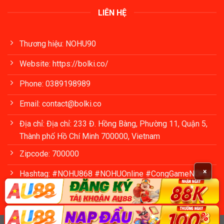
LIÊN HỆ
Thương hiệu: NOHU90
Website: https://bolki.co/
Phone: 0389198989
Email:
contact@bolki.co
Địa chỉ: Địa chỉ: 233 Đ. Hồng Bàng, Phường 11, Quận 5,
Thành phố Hồ Chí Minh 700000, Vietnam
Zipcode: 700000
×
Hashtag: #NOHU868 #NOHUOnline #CongGameNOHU