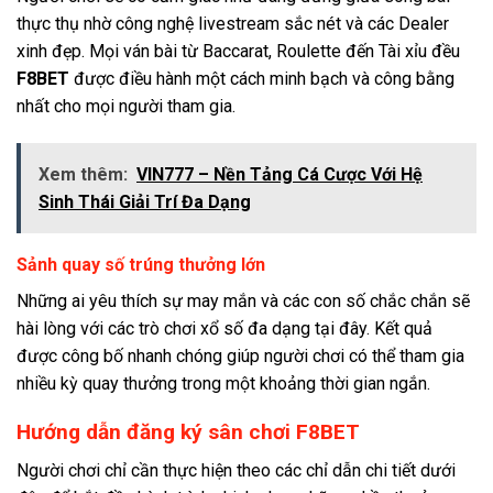
thực thụ nhờ công nghệ livestream sắc nét và các Dealer
xinh đẹp. Mọi ván bài từ Baccarat, Roulette đến Tài xỉu đều
F8BET
được điều hành một cách minh bạch và công bằng
nhất cho mọi người tham gia.
Xem thêm:
VIN777 – Nền Tảng Cá Cược Với Hệ
Sinh Thái Giải Trí Đa Dạng
Sảnh quay số trúng thưởng lớn
Những ai yêu thích sự may mắn và các con số chắc chắn sẽ
hài lòng với các trò chơi xổ số đa dạng tại đây. Kết quả
được công bố nhanh chóng giúp người chơi có thể tham gia
nhiều kỳ quay thưởng trong một khoảng thời gian ngắn.
Hướng dẫn đăng ký sân chơi F8BET
Người chơi chỉ cần thực hiện theo các chỉ dẫn chi tiết dưới