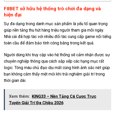
F8BET sở hữu hệ thống trò chơi đa dạng và
hiện đại
Sự đa dạng trong danh mục sản phẩm là yếu tố quan trọng
giúp nền tảng thu hút hàng triệu người tham gia mỗi ngày.
Nhà cái đã hợp tác với nhiều đối tác cung cấp game nổi tiếng
toàn cầu để đảm bảo tính công bằng trong kết quả.
Người dùng khi truy cập vào hệ thống sẽ cảm nhận được sự
chuyên nghiệp thông qua cách sắp xếp các hạng mục rất
logic. Tông màu chủ đạo dịu mắt cùng hình ảnh sắc nét giúp
bạn không cảm thấy mệt mỏi khi trải nghiệm giải trí trong
thời gian dài.
Xem thêm:
KING33 – Nền Tảng Cá Cược Trực
Tuyến Giải Trí Đa Chiều 2026