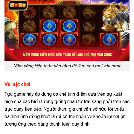
Nắm vững kiến thức nền tảng để làm chủ mọi ván cược
Về luật chơi
Tựa game này áp dụng cơ chế tính điểm dựa trên sự xuất
hiện của các biểu tượng giống nhau từ trái sang phải trên các
trục quay liên tiếp. Người tham gia chỉ cần sở hữu tối thiểu
ba hình ảnh đồng nhất là đã có thể nhận về khoản lợi nhuận
tương ứng theo bảng thanh toán quy định.