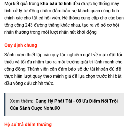
Mọi kết quả trong
kho báu tứ linh
đều được hệ thống máy
tính xử lý tự động nhằm đảm bảo sự khách quan cùng tính
chính xác cho tất cả hội viên. Hệ thống cung cấp cho các bạn
tổng cộng 243 đường thắng khác nhau, tạo ra vô số cơ hội
nhận thưởng trong mỗi lượt nhấn nút khởi động.
Quy định chung
Sảnh cược thiết lập các quy tắc nghiêm ngặt về mức đặt tối
thiểu và tối đa nhằm tạo ra môi trường giải trí lành mạnh cho
cộng đồng. Thành viên cần đảm bảo số dư tài khoản đủ để
thực hiện lượt quay theo mệnh giá đã lựa chọn trước khi bắt
đầu vòng đấu chính thức.
Xem thêm:
Cung Hỷ Phát Tài - 03 Ưu Điểm Nổi Trội
Của Sảnh Cược Nohu90
Hệ số trả điểm thưởng