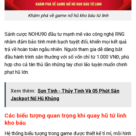
Khám phá về game nổ hũ kho báu tứ linh
Sảnh cược NOHU90 đầu tư mạnh mẽ vào công nghệ RNG
nhằm đảm bảo tính minh bạch tuyệt đối, khiến mọi kết quả
trả về hoàn toàn ngẫu nhiên. Người tham gia dễ dàng bắt
đầu hành trình săn thưởng với số vốn chỉ từ 1.000 VNĐ, phù
hợp cho cả tân thủ lẫn những tay chơi lão luyện muốn chinh
phạt hũ lớn.
Xem thêm:
Sơn Tinh - Thủy Tinh Và 05 Phút Săn
Jackpot Nổ Hũ Khủng
Các biểu tượng quan trọng khi quay hũ tứ linh
kho báu
Hệ thống biểu tượng trong game được thiết kế tỉ mỉ, mỗi hình