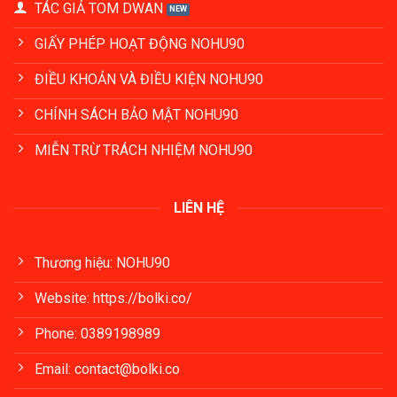
TÁC GIẢ TOM DWAN
GIẤY PHÉP HOẠT ĐỘNG NOHU90
ĐIỀU KHOẢN VÀ ĐIỀU KIỆN NOHU90
CHÍNH SÁCH BẢO MẬT NOHU90
MIỄN TRỪ TRÁCH NHIỆM NOHU90
LIÊN HỆ
Thương hiệu: NOHU90
Website: https://bolki.co/
Phone: 0389198989
Email:
contact@bolki.co