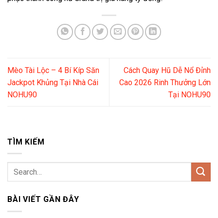
Mèo Tài Lộc – 4 Bí Kíp Săn
Cách Quay Hũ Dễ Nổ Đỉnh
Jackpot Khủng Tại Nhà Cái
Cao 2026 Rinh Thưởng Lớn
NOHU90
Tại NOHU90
TÌM KIẾM
BÀI VIẾT GẦN ĐÂY