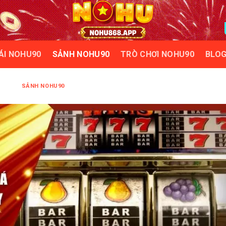
ÁI NOHU90
SẢNH NOHU90
TRÒ CHƠI NOHU90
BLO
SẢNH NOHU90