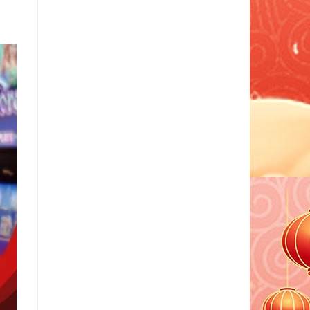
Tại
NOHU90