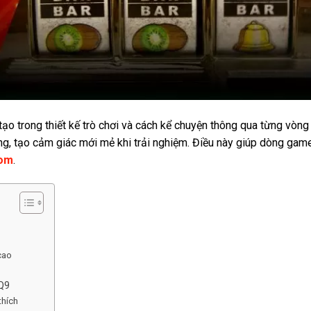
ạo trong thiết kế trò chơi và cách kể chuyện thông qua từng vòng
, tạo cảm giác mới mẻ khi trải nghiệm. Điều này giúp dòng gam
com
.
cao
h
CQ9
thích