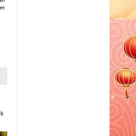
uen
iệm
về