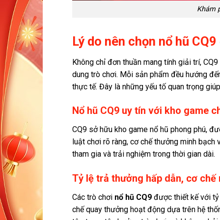
Khám p
Lý do nên chọn nổ hũ CQ9 
Không chỉ đơn thuần mang tính giải trí, CQ
dung trò chơi. Mỗi sản phẩm đều hướng đến
thực tế. Đây là những yếu tố quan trọng giú
Nổ hũ CQ9 uy tín với kho game c
CQ9 sở hữu kho game nổ hũ phong phú, được
luật chơi rõ ràng, cơ chế thưởng minh bạch v
tham gia và trải nghiệm trong thời gian dài.
Tỷ lệ trả thưởng hấp dẫn, cơ chế
Các trò chơi
nổ hũ CQ9
được thiết kế với tỷ
chế quay thưởng hoạt động dựa trên hệ thốn