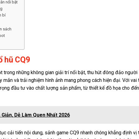
ắn nổi bật
ng
n bí
n sách
pot
ổ hũ CQ9
 trong những không gian giải trí nổi bật, thu hút đông đảo người
y mắn và trải nghiệm hình ảnh mang phong cách hiện đại. Với vai 
trọng đầu tư vào chất lượng sản phẩm, từ thiết kế đồ họa cho đến
n Giản, Dễ Làm Quen Nhất 2026
 tục cải tiến nội dung, sảnh game CQ9 nhanh chóng khẳng định vị 