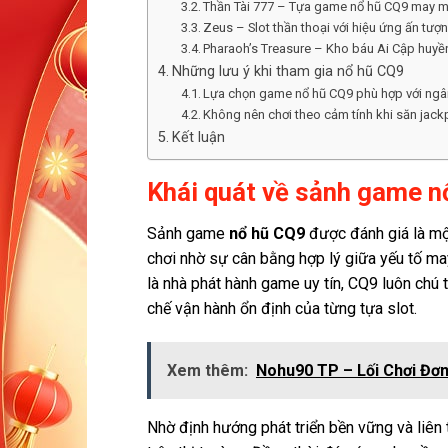
Thần Tài 777 – Tựa game nổ hũ CQ9 may m
Zeus – Slot thần thoại với hiệu ứng ấn tượ
Pharaoh’s Treasure – Kho báu Ai Cập huyề
Những lưu ý khi tham gia nổ hũ CQ9
Lựa chọn game nổ hũ CQ9 phù hợp với ngâ
Không nên chơi theo cảm tính khi săn jack
Kết luận
Khái quát về sảnh game n
Sảnh game
nổ hũ CQ9
được đánh giá là một
chơi nhờ sự cân bằng hợp lý giữa yếu tố ma
là nhà phát hành game uy tín, CQ9 luôn chú 
chế vận hành ổn định của từng tựa slot.
Xem thêm:
Nohu90 TP – Lối Chơi Đơ
Nhờ định hướng phát triển bền vững và liên