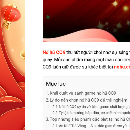
Nổ hũ CQ9
thu hút người chơi nhờ sự sáng t
quay. Mỗi sản phẩm mang một màu sắc riêng
CQ9 luôn giữ được sự khác biệt tại
nohu.
Mục lục
Khái quát về sảnh game nổ hũ CQ9
Lý do nên chọn nổ hũ CQ9 để trải nghiệm
Nổ hũ CQ9 uy tín với kho game chất lượng 
Tỷ lệ trả thưởng hấp dẫn, cơ chế minh bạc
Top những siêu phẩm đặc biệt tại nổ hũ 
Ăn Khế Trả Vàng – Slot dân gian được yêu 