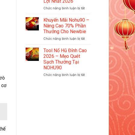
Lợi Nhất 2026
Nhanh
An
ở
Chức năng bình luận bị tắt
Chóng,
Toàn
Tải
An
App
Toàn
Khuyến Mãi Nohu90 –
Nohu90
Chỉ
Nâng Cao 70% Phần
–
Trong
Thưởng Cho Newbie
Trải
1
ở
Chức năng bình luận bị tắt
Nghiệm
Phút
Khuyến
Cá
Mãi
Cược
Tool Nổ Hũ Đỉnh Cao
Nohu90
Tiện
2026 – Mẹo Quét
–
Lợi
Sạch Thưởng Tại
Nâng
Nhất
NOHU90
Cao
2026
70%
ở
Chức năng bình luận bị tắt
trò
Phần
Tool
Thưởng
 cơ
Nổ
Cho
Hũ
Newbie
Đỉnh
Cao
2026
–
Mẹo
Quét
Sạch
thế
Thưởng