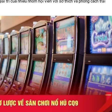
iải trí của nhiều nhóm hội viên với sở thích và phong cách trải