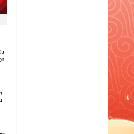
àu
ọn
h
âu