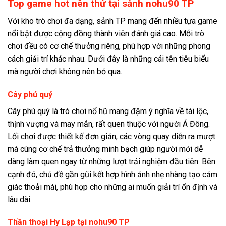
Top game hot nên thử tại sảnh nohu90 TP
Với kho trò chơi đa dạng, sảnh TP mang đến nhiều tựa game
nổi bật được cộng đồng thành viên đánh giá cao. Mỗi trò
chơi đều có cơ chế thưởng riêng, phù hợp với những phong
cách giải trí khác nhau. Dưới đây là những cái tên tiêu biểu
mà người chơi không nên bỏ qua.
Cây phú quý
Cây phú quý là trò chơi nổ hũ mang đậm ý nghĩa về tài lộc,
thịnh vượng và may mắn, rất quen thuộc với người Á Đông.
Lối chơi được thiết kế đơn giản, các vòng quay diễn ra mượt
mà cùng cơ chế trả thưởng minh bạch giúp người mới dễ
dàng làm quen ngay từ những lượt trải nghiệm đầu tiên. Bên
cạnh đó, chủ đề gần gũi kết hợp hình ảnh nhẹ nhàng tạo cảm
giác thoải mái, phù hợp cho những ai muốn giải trí ổn định và
lâu dài.
Thần thoại Hy Lạp tại nohu90 TP