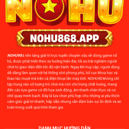
Sạch
Thưởng
Tại
NOHU90
NOHU90
là nền tảng giải trí trực tuyến chuyên sâu về dòng game nổ
hũ, được phát triển theo xu hướng hiện đại, tối ưu trải nghiệm người
chơi từ giao diện đến tốc độ vận hành. Ngay khi truy cập, người dùng
dễ dàng làm quen với hệ thống slot phong phú, bố cục khoa học và
thao tác mượt mà trên cả điện thoại lẫn máy tính. NOHU90 không chỉ
tập trung vào số lượng trò chơi mà còn chú trọng chất lượng, mang
đến các tựa game có đồ họa sinh động, âm thanh chân thực và cơ
chế quay minh bạch. Đây là lựa chọn phù hợp cho những ai yêu thích
cảm giác giải trí nhanh, hấp dẫn nhưng vẫn đảm bảo sự ổn định và an
toàn trong suốt quá trình tham gia.
DANH MỤC HƯỚNG DẪN