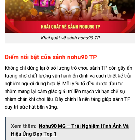
Khái quát về sảnh nohu90 TP
Điểm nổi bật của sảnh nohu90 TP
Không chỉ dừng lại ở số lượng trò chơi, sảnh TP còn gây ấn
tượng nhờ chất lượng vận hành ổn định và cách thiết kế trải
nghiệm người dùng hợp lý. Mỗi yếu tố đều được đầu tư
nhằm mang lại cảm giác giải trí liền mạch và hạn chế sự
nhàm chán khi chơi lâu. Đây chính là nền tảng giúp sảnh TP
duy trì sức hút bền vững.
Xem thêm:
Nohu90 MG – Trải Nghiệm Hình Ảnh Và
Hiệu Ứng Đẹp Top 1