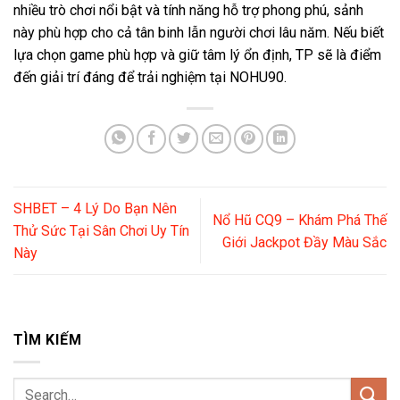
nhiều trò chơi nổi bật và tính năng hỗ trợ phong phú, sảnh
này phù hợp cho cả tân binh lẫn người chơi lâu năm. Nếu biết
lựa chọn game phù hợp và giữ tâm lý ổn định, TP sẽ là điểm
đến giải trí đáng để trải nghiệm tại NOHU90.
SHBET – 4 Lý Do Bạn Nên
Nổ Hũ CQ9 – Khám Phá Thế
Thử Sức Tại Sân Chơi Uy Tín
Giới Jackpot Đầy Màu Sắc
Này
TÌM KIẾM