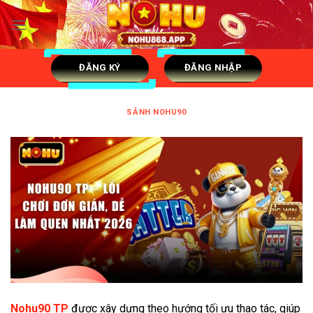
Skip
to
content
ĐĂNG KÝ
ĐĂNG NHẬP
SẢNH NOHU90
Nohu90 TP
được xây dựng theo hướng tối ưu thao tác, giúp