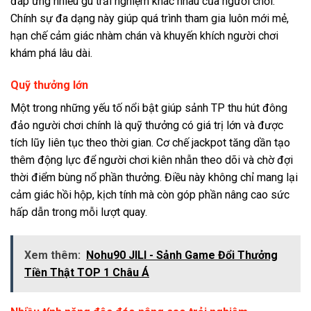
đáp ứng nhiều gu trải nghiệm khác nhau của người chơi.
Chính sự đa dạng này giúp quá trình tham gia luôn mới mẻ,
hạn chế cảm giác nhàm chán và khuyến khích người chơi
khám phá lâu dài.
Quỹ thưởng lớn
Một trong những yếu tố nổi bật giúp sảnh TP thu hút đông
đảo người chơi chính là quỹ thưởng có giá trị lớn và được
tích lũy liên tục theo thời gian. Cơ chế jackpot tăng dần tạo
thêm động lực để người chơi kiên nhẫn theo dõi và chờ đợi
thời điểm bùng nổ phần thưởng. Điều này không chỉ mang lại
cảm giác hồi hộp, kịch tính mà còn góp phần nâng cao sức
hấp dẫn trong mỗi lượt quay.
Xem thêm:
Nohu90 JILI - Sảnh Game Đổi Thưởng
Tiền Thật TOP 1 Châu Á